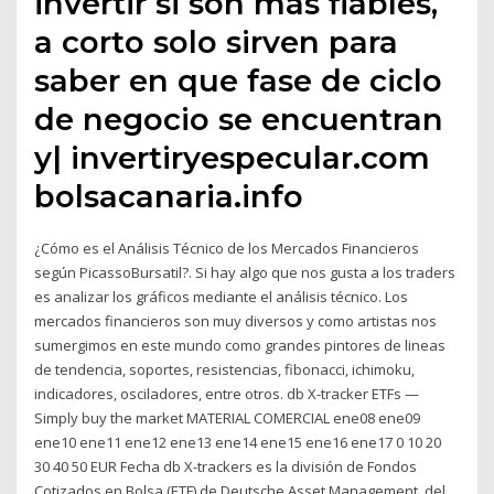
invertir si son más fiables,
a corto solo sirven para
saber en que fase de ciclo
de negocio se encuentran
y| invertiryespecular.com
bolsacanaria.info
¿Cómo es el Análisis Técnico de los Mercados Financieros
según PicassoBursatil?. Si hay algo que nos gusta a los traders
es analizar los gráficos mediante el análisis técnico. Los
mercados financieros son muy diversos y como artistas nos
sumergimos en este mundo como grandes pintores de lineas
de tendencia, soportes, resistencias, fibonacci, ichimoku,
indicadores, osciladores, entre otros. db X-tracker ETFs —
Simply buy the market MATERIAL COMERCIAL ene08 ene09
ene10 ene11 ene12 ene13 ene14 ene15 ene16 ene17 0 10 20
30 40 50 EUR Fecha db X-trackers es la división de Fondos
Cotizados en Bolsa (ETF) de Deutsche Asset Management, del